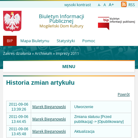
A+
wysoki kontrast
A
RSS
A-
Biuletyn Informacji
Publicznej
Mogileński Dom Kultury
BIP
Mapa Biuletynu
Statystyki
Pomoc
Zakres działania »
Archiwum
»
Imprezy 2011
MENU
Historia zmian artykułu
Powrót
2011-09-06
Marek Bieganowski
Utworzenie
13:39:26
2011-09-06
Zmiana statusu [Przed
Marek Bieganowski
13:44:45
publikacją] -> [Opublikowany]
2011-09-06
Marek Bieganowski
Aktualizacja
13:45:48