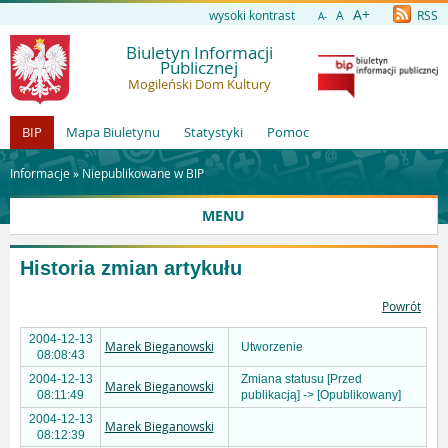
A+
wysoki kontrast
A
RSS
A-
Biuletyn Informacji
Publicznej
Mogileński Dom Kultury
BIP
Mapa Biuletynu
Statystyki
Pomoc
Informacje »
Niepublikowane w BIP
MENU
Historia zmian artykułu
Powrót
2004-12-13
Marek Bieganowski
Utworzenie
08:08:43
2004-12-13
Zmiana statusu [Przed
Marek Bieganowski
08:11:49
publikacją] -> [Opublikowany]
2004-12-13
Marek Bieganowski
08:12:39