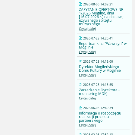
2026-08-06 14:09:21
ZAPYTANIE OFERTOWE NR
1/2026 Mogilno, dnia
[16.07.2026 r.] na dostawę
używanego sprzętu
muzycznego
Czytaj dalej
2026-07-28 14:20:41
Repertuar kina "Wawrzyn" w
Mogilnie
Czytaj dalej
2026-07-28 14:19:00
Dyrektor Mogileńskiego
Domu Kultury w Mogilnie
Czytaj dalej
2026-07-28 14:15:55
Zarządzenie Dyrektora -
monitoring MDK]
Czytaj dalej
2026-06-03 12:49:39
Informacja o rozpoczęciu
realizacji projektu
partnerskiego
Czytaj dalej
2026-02-05 17:52:13