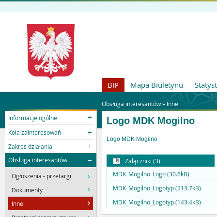
BIP
Mapa Biuletynu
Statys
Obsługa interesantów »
Inne
Informacje ogólne
Logo MDK Mogilno
Koła zainteresowań
Logo MDK Mogilno
Zakres działania
Obsługa interesantów
Załączniki (3)
MDK_Mogilno_Logo (30.6kB)
Ogłoszenia - przetargi
MDK_Mogilno_Logotyp (213.7kB)
Dokumenty
MDK_Mogilno_Logotyp (143.4kB)
Inne