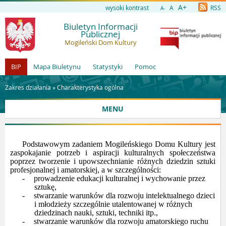
A+
wysoki kontrast
A
RSS
A-
Biuletyn Informacji
Publicznej
Mogileński Dom Kultury
BIP
Mapa Biuletynu
Statystyki
Pomoc
Zakres działania »
Charakterystyka ogólna
MENU
Podstawowym zadaniem Mogileńskiego Domu Kultury jest
zaspokajanie potrzeb i aspiracji kulturalnych społeczeństwa
poprzez tworzenie i upowszechnianie różnych dziedzin sztuki
profesjonalnej i amatorskiej, a w szczególności:
-
prowadzenie edukacji kulturalnej i wychowanie przez
sztukę,
-
stwarzanie warunków dla rozwoju intelektualnego dzieci
i młodzieży szczególnie utalentowanej w różnych
dziedzinach nauki, sztuki, techniki itp.,
-
stwarzanie warunków dla rozwoju amatorskiego ruchu