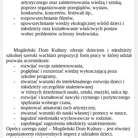
artystycznego oraz zainteresowania wiedzą i sztuką,
poprzez organizowanie przeglądów, wystaw,
konkursów, koncertów, festiwali itp.,
-
rozpowszechnianie filmów,
-
upowszechnianie wiedzy ekologicznej wśród dzieci i
młodzieży oraz kształtowanie właściwych postaw
wobec problemów ochrony środowiska.
Mogileński Dom Kultury oferuje dzieciom i młodzieży
szkolnej szeroki wachlarz propozycji form pracy w której udział
pozwala uczestnikom:
-
rozwijać swoje zainteresowania,
-
pogłębiać i rozszerzać wiedzę wykraczającą poza
szkolne programy,
-
stwarzać warunki do intelektualnego rozwoju dzieci i
młodzieży szczególnie utalentowanej
w różnych dziedzinach nauki, sztuki, muzyki, tańca itp.
-
rozwijać i kształtować nawyki czynnego i pożytecznego
spędzania wolnego czasu,
-
inspirować amatorski ruch artystyczny,
-
stwarzać warunki do nauki własnej i pomocy w nauce,
-
łagodzić niedostatki wychowawcze w rodzinie,
-
zapobiegać zagrożeniu młodzieży uzależnieniom.
Oprócz szeregu zajęć – Mogileński Dom Kultury – jest również
organizatorem różnorodnych imprez z udziałem dzieci,