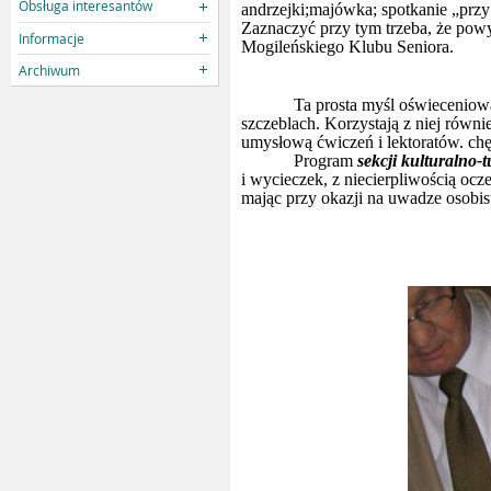
Obsługa interesantów
andrzejki;majówka; spotkanie „przy 
Zaznaczyć przy tym trzeba, że powy
Informacje
Mogileńskiego Klubu Seniora.
Archiwum
Ta prosta myśl oświeceniowa
szczeblach. Korzystają z niej równi
umysłową ćwiczeń i lektoratów. ch
Program
sekcji kulturalno-
i wycieczek, z niecierpliwością oc
mając przy okazji na uwadze osobist