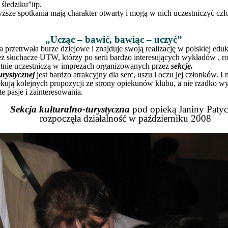
śledziku”itp.
ższe spotkania mają charakter otwarty i mogą w nich uczestniczyć cz
„Ucząc – bawić, bawiąc – uczyć”
 przetrwała burze dziejowe i znajduje swoją realizację w polskiej edu
eż słuchacze UTW, którzy po serii bardzo interesujących wykładów , r
ętnie uczestniczą w imprezach organizowanych przez
sekcję.
turystycznej
jest bardzo atrakcyjny dla serc, uszu i oczu jej członków. 
zekują kolejnych propozycji ze strony opiekunów klubu, a nie rzadko w
e pasje i zainteresowania.
Sekcja kulturalno-turystyczna
pod opieką Janiny Patyc
rozpoczęła działalność w październiku 2008