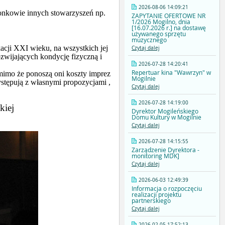
2026-08-06 14:09:21
łonkowie innych stowarzyszeń np.
ZAPYTANIE OFERTOWE NR
1/2026 Mogilno, dnia
[16.07.2026 r.] na dostawę
używanego sprzętu
muzycznego
kacji XXI wieku, na wszystkich jej
Czytaj dalej
ozwijających kondycję fizyczną i
2026-07-28 14:20:41
Repertuar kina "Wawrzyn" w
I mimo że ponoszą oni koszty imprez
Mogilnie
ystępują z własnymi propozycjami ,
Czytaj dalej
2026-07-28 14:19:00
kiej
Dyrektor Mogileńskiego
Domu Kultury w Mogilnie
Czytaj dalej
2026-07-28 14:15:55
Zarządzenie Dyrektora -
monitoring MDK]
Czytaj dalej
2026-06-03 12:49:39
Informacja o rozpoczęciu
realizacji projektu
partnerskiego
Czytaj dalej
2026-02-05 17:52:13