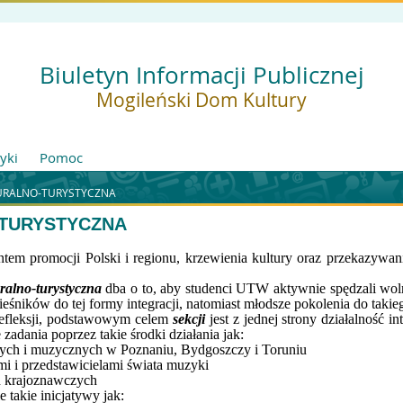
Biuletyn Informacji Publicznej
Mogileński Dom Kultury
tyki
Pomoc
TURALNO-TURYSTYCZNA
-TURYSTYCZNA
ntem promocji Polski i regionu, krzewienia kultury oraz przekazywan
uralno-turystyczna
dba o to, aby studenci UTW aktywnie spędzali woln
ieśników do tej formy integracji, natomiast młodsze pokolenia do taki
refleksji, podstawowym celem
sekcji
jest z jednej strony działalność in
 zadania poprzez takie środki działania jak:
lnych i muzycznych w Poznaniu, Bydgoszczy i Toruniu
mi i przedstawicielami świata muzyki
h krajoznawczych
e takie inicjatywy jak: