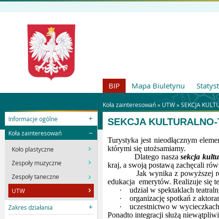
BIP
Mapa Biuletynu
Statys
Koła zainteresowań »
UTW
»
SEKCJA KUL
Informacje ogólne
SEKCJA KULTURALNO
Koła zainteresowań
Turystyka jest nieodłącznym eleme
którymi się utożsamiamy.
Koło plastyczne
Dlatego nasza
sekcja
kult
Zespoły muzyczne
kraj, a swoją postawą zachęcali rów
Jak wynika z powyższej 
Zespoły taneczne
edukacja
emerytów. Realizuje się te
·
udział w spektaklach teatra
UTW
·
organizację spotkań z aktora
·
uczestnictwo w wycieczkac
Zakres działania
Ponadto integracji służą niewątpliwi