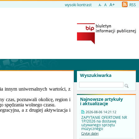
A+
wysoki kontrast
A
RSS
A-
Wyszukiwarka
ia innym uniwersalnych wartości, z
Najnowsze artykuły
y czas, poznawali okolicę, region i
i aktualizacje
ego spędzania wolnego czasu.
tegracyjna, a z drugiej aktywizacja i
2026-08-06 14:21:12
ZAPYTANIE OFERTOWE NR
1P/2026 na dostawę
używanego sprzętu
muzycznego
Czytaj dalej