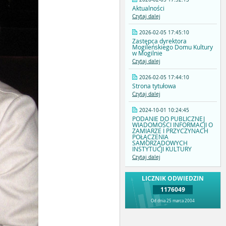
Aktualności
Czytaj dalej
2026-02-05 17:45:10
Zastępca dyrektora
Mogileńskiego Domu Kultury
w Mogilnie
Czytaj dalej
2026-02-05 17:44:10
Strona tytułowa
Czytaj dalej
2024-10-01 10:24:45
PODANIE DO PUBLICZNEJ
WIADOMOŚCI INFORMACJI O
ZAMIARZE I PRZYCZYNACH
POŁĄCZENIA
SAMORZĄDOWYCH
INSTYTUCJI KULTURY
Czytaj dalej
LICZNIK ODWIEDZIN
1176049
Od dnia 25 marca 2004